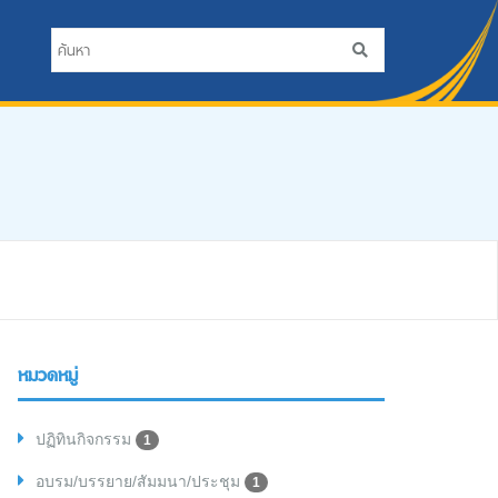
หมวดหมู่
ปฏิทินกิจกรรม
1
อบรม/บรรยาย/สัมมนา/ประชุม
1