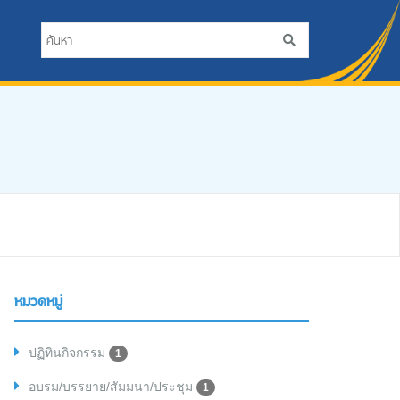
หมวดหมู่
ปฏิทินกิจกรรม
1
อบรม/บรรยาย/สัมมนา/ประชุม
1