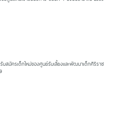
บสมัครเด็กใหม่ของศูนย์รับเลี้ยงและพัฒนาเด็กศิริราช
9