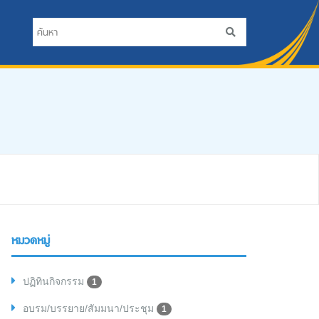
หมวดหมู่
ปฏิทินกิจกรรม
1
อบรม/บรรยาย/สัมมนา/ประชุม
1