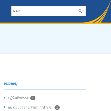
หมวดหมู่
ปฏิทินกิจกรรม
1
อบรม/บรรยาย/สัมมนา/ประชุม
1