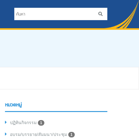
หมวดหมู่
ปฏิทินกิจกรรม
1
อบรม/บรรยาย/สัมมนา/ประชุม
1