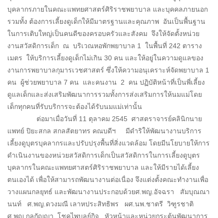
บุคลากรภายในคณะแพทยศาสตร์ศิริราชพยาบาล และบุคคลภายนอก
รวมทั้ง ต้องการเลี้ยงดูเด็กให้มีมาตรฐานและคุณภาพ อันเป็นพื้นฐาน
ในการเติบใหญ่เป็นคนดีของครอบครัวและสังคม จึงให้จัดตั้งหน่วย
งานสวัสดิการเด็ก ณ บริเวณหอพักพยาบาล 1 ในพื้นที่ 242 ตาราง
เมตร ให้บริการเลี้ยงดูเด็กไม่เกิน 30 คน และให้อยู่ในความดูแลของ
งานการพยาบาลกุมารเวชศาสตร์ ซึ่งให้ความอนุเคราะห์จัดพยาบาล 1
คน ผู้ช่วยพยาบาล 7 คน และคนงาน 2 คน ปฏิบัติหน้าที่เป็นพี่เลี้ยง
ดูแลเด็กและส่งเสริมพัฒนาการรวมทั้งการส่งเสริมการให้นมแม่โดย
เด็กทุกคนที่รับบริการจะต้องได้รับนมแม่เท่านั้น
ต่อมาเมื่อวันที่ 11 ตุลาคม 2545 ศาสตราจารย์คลินิกนาย
แพทย์ ปิยะสกล สกลสัตยาทร คณบดีฯ มีดำริให้พัฒนางานบริการ
เลี้ยงดูบุตรบุคลากรและปรับปรุงพื้นที่สิ่งแวดล้อม โดยมีนโยบายให้การ
ดำเนินงานของหน่วยสวัสดิการเด็กเป็นสวัสดิการในการเลี้ยงดูบุตร
บุคลากรในคณะแพทยศาสตร์ศิริราชพยาบาล และให้มีรายได้เลี้ยง
ตนเองได้ เพื่อให้สามารถพัฒนางานต่อเนื่อง จึงแต่งตั้งคณะทำงานเพื่อ
วางแผนกลยุทธ์ และพัฒนางานประกอบด้วยศ.พญ.อัจฉรา สัมบุณณา
นนท์ ศ.พญ.ดวงมณี เลาหประสิทธิพร ผศ.นพ.ชาตรี วิฑูรชาติ
ศ.พญ.กุลกัญญา โชคไพบูลย์กิจ หัวหน้าและหน่วยกระตุ้นพัฒนาการ