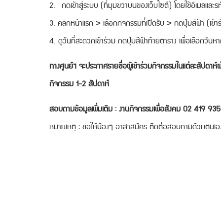
2. กดเข้าสู่ระบบ (ที่มุมขวาบนของเว็บไซต์) โดยใช้อีเมลและรหั
3. คลิกหน้าแรก > เลือกกิจกรรมที่เปิดรับ > กดปุ่มสีฟ้า (เข้
4. ดูวันที่สะดวกเข้าร่วม กดปุ่มสีฟ้าท้ายตาราง เพื่อเลือกวัน
ทางศูนย์ฯ จะประกาศรายชื่อผู้เข้าร่วมกิจกรรมในแต่ละสัปดาห์
กิจกรรม 1-2 สัปดาห์
สอบถามข้อมูลเพิ่มเติม : งานกิจกรรมเพื่อสังคม 02 419 9
หมายเหตุ : ขอให้น้องๆ อาสาสมัคร ติดต่อสอบถามด้วยตนเอง