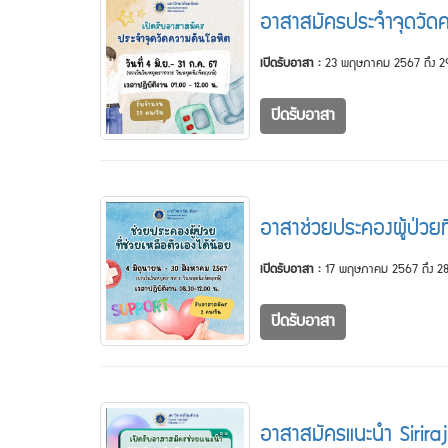
อาสาสมัครประจำจุดวัด
เปิดรับอาสา :
23 พฤษภาคม 2567 ถึง 
ปิดรับอาสา
อาสาช่วยประคองผู้ป่วยที
เปิดรับอาสา :
17 พฤษภาคม 2567 ถึง 28
ปิดรับอาสา
อาสาสมัครแนะนำ Sirira