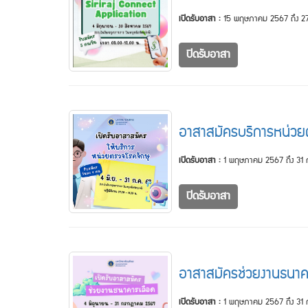
เปิดรับอาสา :
15 พฤษภาคม 2567 ถึง 27
ปิดรับอาสา
อาสาสมัครบริการหน่วย
เปิดรับอาสา :
1 พฤษภาคม 2567 ถึง 31
ปิดรับอาสา
อาสาสมัครช่วยงานธนาค
เปิดรับอาสา :
1 พฤษภาคม 2567 ถึง 31