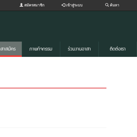
สมัครสมาชิก
เข้าสู่ระบบ
ค้นหา
าสาสมัคร
ภาพกิจกรรม
ร่วมงานอาสา
ติดต่อเรา