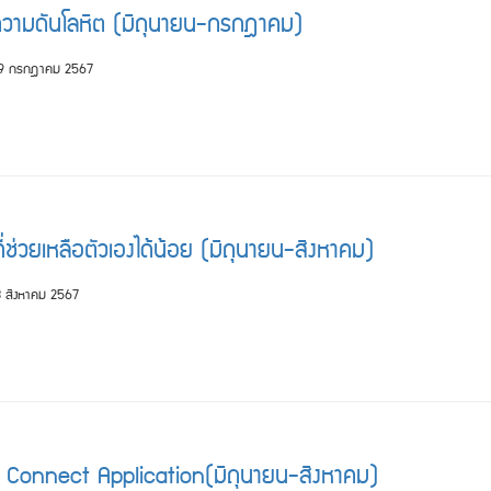
ความดันโลหิต (มิถุนายน-กรกฎาคม)
29 กรกฎาคม 2567
่ช่วยเหลือตัวเองได้น้อย (มิถุนายน-สิงหาคม)
 สิงหาคม 2567
j Connect Application(มิถุนายน-สิงหาคม)