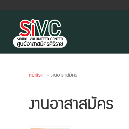
หน้าแรก
งานอาสาสมัคร
งานอาสาสมัคร