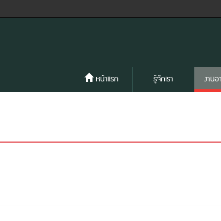
หน้าแรก
รู้จักเรา
งานอ