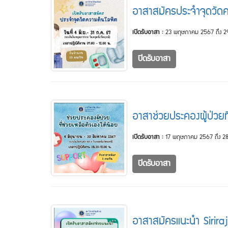
อาสาสมัครประจำจุดวัด
เปิดรับอาสา :
23 พฤษภาคม 2567 ถึง 
ปิดรับอาสา
อาสาช่วยประคองผู้ป่วยที
เปิดรับอาสา :
17 พฤษภาคม 2567 ถึง 28
ปิดรับอาสา
อาสาสมัครแนะนำ Sirira