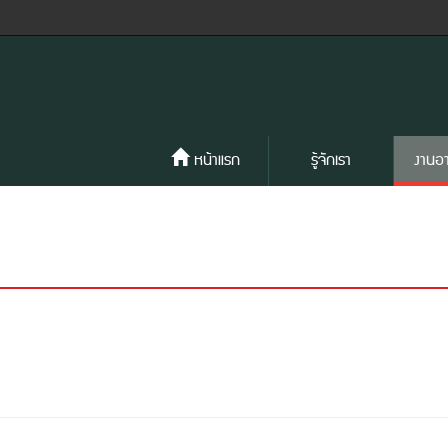
หน้าแรก
รู้จักเรา
งานอ