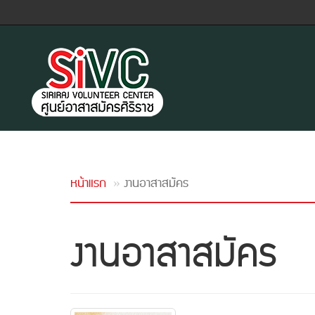
หน้าแรก
งานอาสาสมัคร
งานอาสาสมัคร