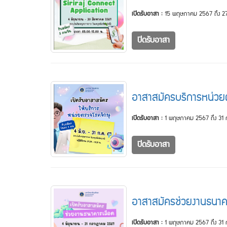
เปิดรับอาสา :
15 พฤษภาคม 2567 ถึง 27
ปิดรับอาสา
อาสาสมัครบริการหน่วย
เปิดรับอาสา :
1 พฤษภาคม 2567 ถึง 31
ปิดรับอาสา
อาสาสมัครช่วยงานธนาค
เปิดรับอาสา :
1 พฤษภาคม 2567 ถึง 31