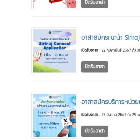
ปิดรับอาสา
อาสาสมัครแนะนำ Sirir
เปิดรับอาสา :
22 กุมภาพันธ์ 2567 ถึง
ปิดรับอาสา
อาสาสมัครบริการหน่ว
เปิดรับอาสา :
27 มีนาคม 2567 ถึง 29
ปิดรับอาสา