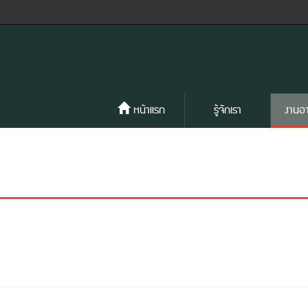
หน้าแรก
รู้จักเรา
งานอ