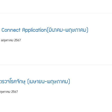
aj Connect Application(มีนาคม-พฤษภาคม)
 31 พฤษภาคม 2567
ยตรวจโรคจักษุ (เมษายน-พฤษภาคม)
 พฤษภาคม 2567