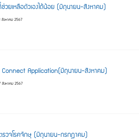
่ช่วยเหลือตัวเองได้น้อย (มิถุนายน-สิงหาคม)
 สิงหาคม 2567
j Connect Application(มิถุนายน-สิงหาคม)
 สิงหาคม 2567
ตรวจโรคจักษุ (มิถุนายน-กรกฎาคม)