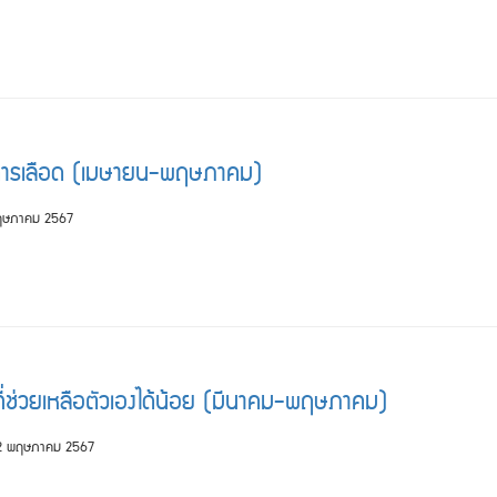
คารเลือด (เมษายน-พฤษภาคม)
พฤษภาคม 2567
ี่ช่วยเหลือตัวเองได้น้อย (มีนาคม-พฤษภาคม)
 22 พฤษภาคม 2567