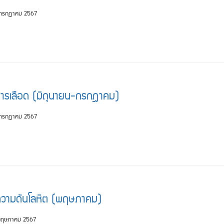
 กรกฎาคม 2567
ารเลือด (มิถุนายน-กรกฎาคม)
 กรกฎาคม 2567
ความดันโลหิต (พฤษภาคม)
 พฤษภาคม 2567