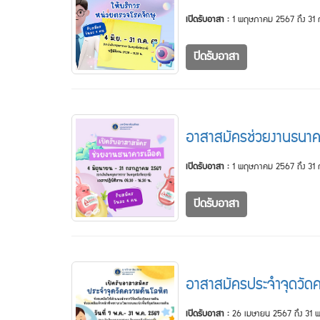
เปิดรับอาสา :
1 พฤษภาคม 2567 ถึง 31
ปิดรับอาสา
อาสาสมัครช่วยงานธนาค
เปิดรับอาสา :
1 พฤษภาคม 2567 ถึง 31
ปิดรับอาสา
อาสาสมัครประจำจุดวัด
เปิดรับอาสา :
26 เมษายน 2567 ถึง 31