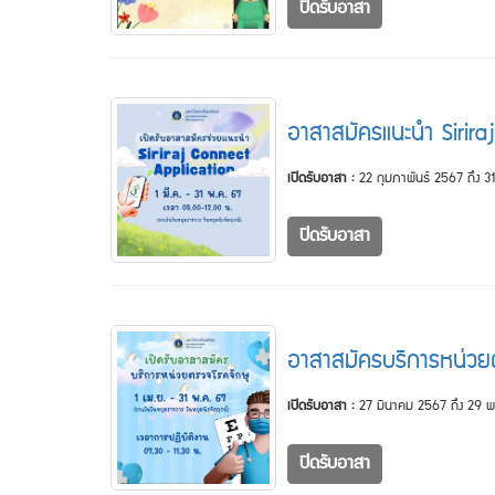
ปิดรับอาสา
อาสาสมัครแนะนำ Sirir
เปิดรับอาสา :
22 กุมภาพันธ์ 2567 ถึง
ปิดรับอาสา
อาสาสมัครบริการหน่ว
เปิดรับอาสา :
27 มีนาคม 2567 ถึง 29
ปิดรับอาสา