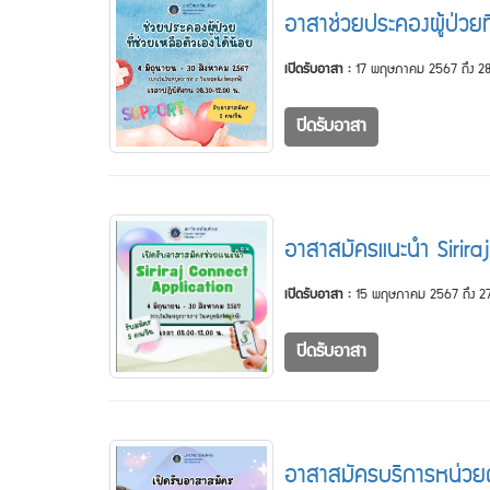
อาสาช่วยประคองผู้ป่วยที
เปิดรับอาสา :
17 พฤษภาคม 2567 ถึง 28
ปิดรับอาสา
อาสาสมัครแนะนำ Sirira
เปิดรับอาสา :
15 พฤษภาคม 2567 ถึง 27
ปิดรับอาสา
อาสาสมัครบริการหน่วย