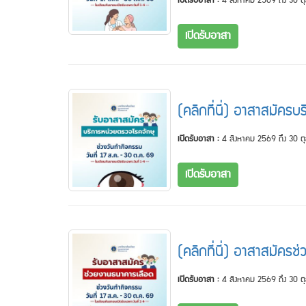
เปิดรับอาสา :
4 สิงหาคม 2569 ถึง 30 
เปิดรับอาสา
(คลิกที่นี่) อาสาสมัค
เปิดรับอาสา :
4 สิงหาคม 2569 ถึง 30 
เปิดรับอาสา
(คลิกที่นี่) อาสาสมัค
เปิดรับอาสา :
4 สิงหาคม 2569 ถึง 30 