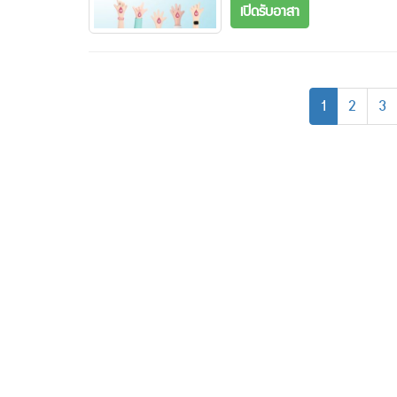
เปิดรับอาสา
(current)
1
2
3