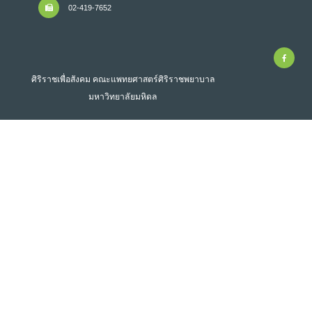
02-419-7652
ศิริราชเพื่อสังคม คณะแพทยศาสตร์ศิริราชพยาบาล
มหาวิทยาลัยมหิดล