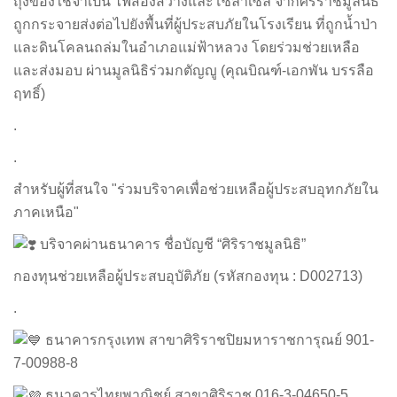
ถุงของใช้จำเป็น ไฟส่องสว่างและโซล่าเซล จากศิริราชมูลนิธิ
ถูกกระจายส่งต่อไปยังพื้นที่ผู้ประสบภัยในโรงเรียน ที่ถูกน้ำป่า
และดินโคลนถล่มในอำเภอแม่ฟ้าหลวง โดยร่วมช่วยเหลือ
และส่งมอบ ผ่านมูลนิธิร่วมกตัญญู (คุณบิณฑ์-เอกพัน บรรลือ
ฤทธิ์)
.
.
สำหรับผู้ที่สนใจ "ร่วมบริจาคเพื่อช่วยเหลือผู้ประสบอุทกภัยใน
ภาคเหนือ"
บริจาคผ่านธนาคาร ชื่อบัญชี “ศิริราชมูลนิธิ”
กองทุนช่วยเหลือผู้ประสบอุบัติภัย (รหัสกองทุน : D002713)
.
ธนาคารกรุงเทพ สาขาศิริราชปิยมหาราชการุณย์ 901-
7-00988-8
ธนาคารไทยพาณิชย์ สาขาศิริราช 016-3-04650-5