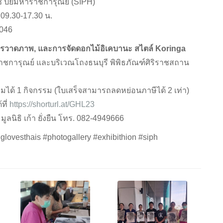
าช ปิยมหาราชการุณย์ (SIPH)
 09.30-17.30 น.
2046
รวาดภาพ, และการจัดดอกไม้อิเคบานะ สไตล์ Koringa
ชการุณย์ และบริเวณโถงธนบุรี พิพิธภัณฑ์ศิริราชสถาน
ได้ 1 กิจกรรม (ใบเสร็จสามารถลดหย่อนภาษีได้ 2 เท่า)
ที่
https://shorturl.at/GHL23
ลนิธิ เก้า ยั่งยืน โทร. 082-4949666
ovesthais #photogallery #exhibithion #siph