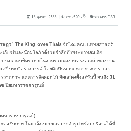
16 ตุลาคม 2566
อ่าน 520 ครั้ง
ข่าวสาร CSR
ราษฎร” The King loves Thais
จัดโดยคณะแพทยศาสตร์
ิดพระเกียรติและน้อมใจภักดิ์ร่วมรำลึกถึงพระบาทสมเด็จ
ช บรมนาถบพิตร ภายในงานรวมผลงานทรงคุณค่าของงาน
ตรี บทกวีสร้างสรรค์ โดยศิลปินหลากหลายวงการ และ
 การวาดภาพ และการจัดดอกไม้
จัดแสดงตั้งแต่วันนี้ จนถึง 31
ราช ปิยมหาราชการุณย์
ิยมหาราชการุณย์)
ขอรับภาพ โดยแจ้งหมายเลขประจำรูป พร้อมบริจาคได้ที่