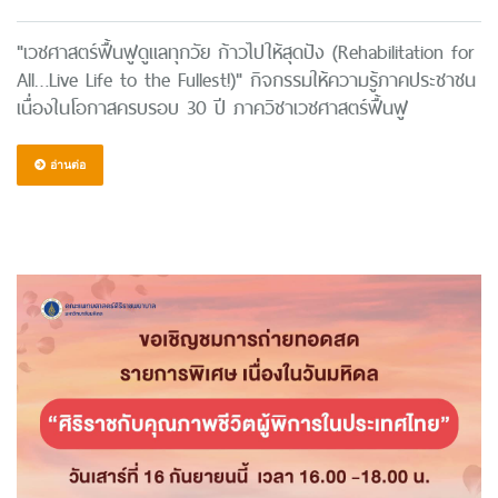
"เวชศาสตร์ฟื้นฟูดูแลทุกวัย ก้าวไปให้สุดปัง (Rehabilitation for
All…Live Life to the Fullest!)" กิจกรรมให้ความรู้ภาคประชาชน
เนื่องในโอกาสครบรอบ 30 ปี ภาควิชาเวชศาสตร์ฟื้นฟู
อ่านต่อ