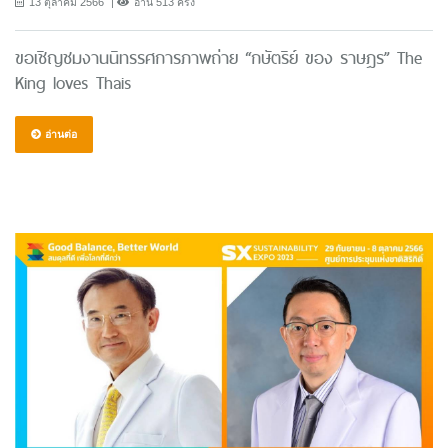
13 ตุลาคม 2566
อ่าน 513 ครั้ง
ขอเชิญชมงานนิทรรศการภาพถ่าย “กษัตริย์ ของ ราษฎร” The
King loves Thais
อ่านต่อ