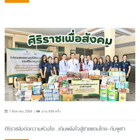
7 สิงหาคม 2568
อ่าน 699 ครั้ง
ศิริราชส่งต่อความห่วงใย…เติมพลังใจสู่ชายแดนไทย–กัมพูชา