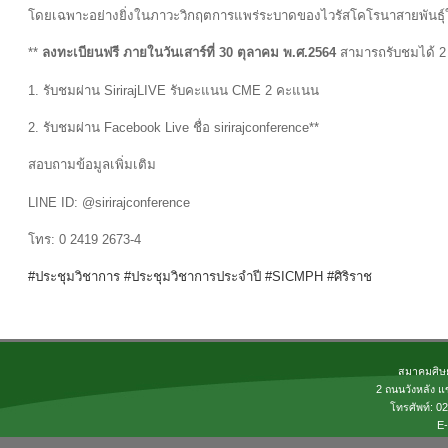
โดยเฉพาะอย่างยิ่งในภาวะวิกฤตการแพร่ระบาดของไวรัสโคโรนาสายพันธุ์
**
ลงทะเบียนฟรี ภายในวันเสาร์ที่ 30 ตุลาคม พ.ศ.2564
สามารถรับชมได้ 2
1. รับชมผ่าน SirirajLIVE รับคะแนน CME 2 คะแนน
2. รับชมผ่าน Facebook Live ชื่อ sirirajconference**
สอบถามข้อมูลเพิ่มเติม
LINE ID: @sirirajconference
โทร: 0 2419 2673-4
#ประชุมวิชาการ
#ประชุมวิชาการประจำปี
#SICMPH
#ศิริราช
สมาคมศิษย
2 ถนนวังหลัง แ
โทรศัพท์: 
E-