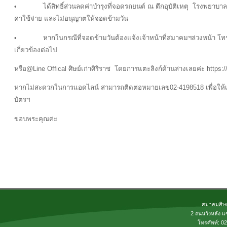
• ได้สิทธิ์ส่วนลดค่าบำรุงที่จอดรถยนต์ ณ ตึกอุบัติเหตุ โรงพยาบาลศิริร
ค่าใช้จ่าย และไม่อนุญาตให้จอดข้ามวัน
• หากในกรณีที่จอดข้ามวันต้องแจ้งเจ้าหน้าที่สมาคมฯล่วงหน้า โทร 02-
เกี่ยวข้องต่อไป
หรือ@Line Offical ศิษย์เก่าศิริราช โดยการแตะลิงก์ด้านล่างเลยค่ะ https:/
หากไม่สะดวกในการแอดไลน์ สามารถติดต่อหมายเลข02-4198518 เพื่อให
บัตรฯ
ขอบพระคุณค่ะ
สมาคมศิษย
2 ถนนวังหลัง แ
โทรศัพท์: 