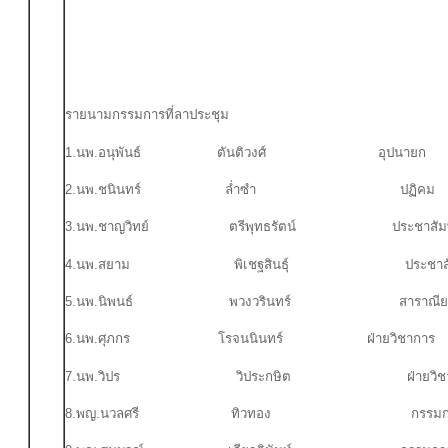
รายนามกรรมการที่ลาประชุม
1.นพ.อนุพันธ์ ตันติวงศ์ อุปนายก
2.นพ.ชนินทร์ ล่ำซำ ปฏิคม
3.นพ.ชาญวิทย์ ตรีพุทธรัตน์ ประชาสัมพั
4.นพ.สยาม พิเชฐสินธุ์ ประชาสัมพ
5.นพ.นิพนธ์ พวงวรินทร์ สาราณีย
6.นพ.ศุภกร โรจนนินทร์ ฝ่ายวิชาการ
7.นพ.วิปร วิประกษิต ฝ่ายวิชา
8.พญ.นวลศรี ทิวทอง กรรมการกลางฝ่ายศ