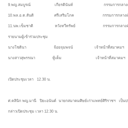
9.พญ.สมบูรณ์ เกียรตินันท์ กรรมการกลางฝ่ายศิษย
10.พล.อ.ต.สันติ ศรีเสริมโภค กรรมการกลางฝ่ายหา
11.นพ.เข็มชาติ หวังทวีทรัพย์ กรรมการกลา
รายนามผู้เข้าร่วมประชุม
นางโชตินา จ้อยจุมพจน์ เจ้าหน้าที่สมาคมฯ
นางสาวสุพรรณา หู้เต็ม เจ้าหน้าที่สมาคมฯ
เปิดประชุมเวลา 12.30 น.
ศ.คลินิก พญ.มานี ปิยะอนันต์ นายกสมาคมศิษย์เก่าแพทย์ศิริราชฯ เป็น
กล่าวเปิดประชุม เวลา 12.30 น.