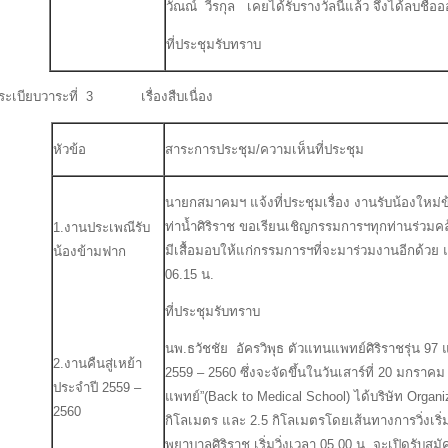
วัณณ์ วีรกุล เคยได้รับรางวัลนี้แล้ว จึงได้ลบชื่อ
ที่ประชุมรับทราบ
ระเบียบวาระที่ 3 เรื่องสืบเนื่อง
หัวข้อ
สาระการประชุม/ความเห็นที่ประชุม
นายกสมาคมฯ แจ้งที่ประชุมเรื่อง งานรับน้องใหม่ข
ท่าน้ำศิริราช ขอเรียนเชิญกรรมการฯทุกท่านร่ว
1.งานประเพณีรับ
มีเสื้อมอบให้แก่กรรมการฯที่จะมาร่วมงานอีกด้ว
น้องข้ามฟาก
06.15 น.
ที่ประชุมรับทราบ
นพ.ธวัชชัย อัครวิพุธ ตัวแทนแพทย์ศิริราชรุ่น 97
2.งานคืนสู่เหย้า
2559 – 2560 ซึ่งจะจัดขึ้นในวันเสาร์ที่ 20 มกรา
ประจำปี 2559 –
แพทย์”(Back to Medical School) ได้บริษัท Organiz
2560
กิโลเมตร และ 2.5 กิโลเมตรโดยเส้นทางการวิ่งเร
พยาบาลศิริราช เริ่มวิ่งเวลา 05.00 น. จะเปิดรับ