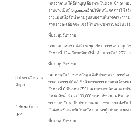
หลังจากนั้นมีพิธีทำบุญเลี้ยงพระในตอนเช้า ณ 
งานช่วงเย็นมีOrganizerอีกบริษัทหนึ่งจัดการให้ เ
วางแผนเพื่อจัดทำตามรูปแบบงานที่ทางคณะกรรมกา
ส่วนรายละเอียดจะแจ้งให้ที่ประชุมทราบต่อไป เ
ที่ประชุมรับทราบ
นายกสมาคมฯ แจ้งที่ประชุมเรื่อง การจัดประชุมวิช
อังคารที่ 12 – วันพฤหัสบดีที่ 14 กุมภาพันธ์ 256
ที่ประชุมรับทราบ
นพ.ภานุพันธ์ ทรงเจริญ แจ้งที่ประชุมว่า การจัด
3.ประชุมวิชาการ
พระบรมราชูปถัมภ์ ชิงถ้วยพระราชทานสมเด็จพระเจ
สัญจร
อังคารที่ 6 มีนาคม 2561 ณ สนามกอล์ฟอมตะสปริง
กิตติมศักดิ์ ทีมละ100,000 บาท จำนวน 4 ทีม แล
พร ปุณณกันต์ เป็นประธานคณะกรรมการแข่งขัน ได้
4.จัดกอล์ฟการ
กำลังจัดทำแผ่นพับใบสมัครและหาผู้สนับสนุนของร
กุศล
ที่ประชุมรับทราบ