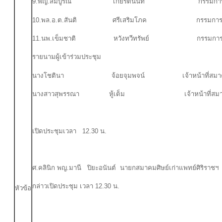
9.พญ.สมบูรณ์ เกียรตินันท์ กรรมการกลางฝ่าย
10.พล.อ.ต.สันติ ศรีเสริมโภค กรรมการกลางฝ่
11.นพ.เข็มชาติ หวังทวีทรัพย์ กรรมการ
รายนามผู้เข้าร่วมประชุม
นางโชตินา จ้อยจุมพจน์ เจ้าหน้าที่สมา
นางสาวสุพรรณา หู้เต็ม เจ้าหน้าที่สมา
เปิดประชุมเวลา 12.30 น.
ศ.คลินิก พญ.มานี ปิยะอนันต์ นายกสมาคมศิษย์เก่าแพทย์ศิริราช
กล่าวเปิดประชุม เวลา 12.30 น.
หัวข้อ