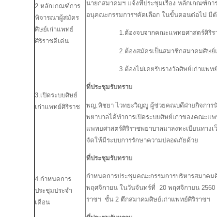
นายกสมาคมฯ แจ้งที่ประชุมเรื่อง หลักเกณฑ์การพิ
2.หลักเกณฑ์การ
อนุคณะกรรมการฯคัดเลือก ในขั้นตอนต่อไป มีดัง
พิจารณาผู้สมัคร
ศิษย์เก่าแพทย์
1.ต้องจบจากคณะแพทยศาสตร์ศิริรา
ศิริราชดีเด่น
2.ต้องสมัครเป็นสมาชิกสมาคมศิษย์เก่าแ
3.ต้องไม่เคยรับรางวัลศิษย์เก่าแพทย์ศิ
ที่ประชุมรับทราบ
3.เปิดระบบศิษย์
พญ.พิชยา ไวทยะวิญญู ผู้ช่วยคณบดีฝ่ายกิจการน
เก่าแพทย์ศิริราช
พยาบาลได้ทำการเปิดระบบศิษย์เก่าของคณะแพท
แพทยศาสตร์ศิริราชพยาบาลมาลงทะเบียนทางเว็บไซ
จัดให้มีระบบการรักษาความปลอดภัยด้วย
ที่ประชุมรับทราบ
กำหนดการประชุมคณะกรรมการบริหารสมาคมศิษย
4.กำหนดการ
พฤศจิกายน ในวันจันทร์ที่ 20 พฤศจิกายน 2560 
ประชุมประจำ
ราชฯ ชั้น 2 ตึกสมาคมศิษย์เก่าแพทย์ศิริราชฯ
เดือน