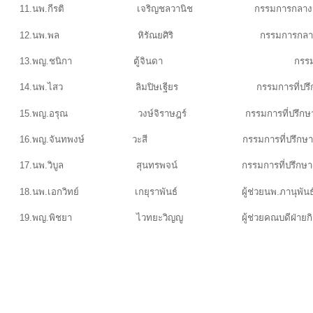
11.นพ.กีรติ เจริญชลวานิช กรรมการกลางฝ่ายพ
12.นพ.พล หิรัณยศิริ กรรมการกลางฝ่ายกิ
13.พญ.ชนิกา ตู้จินดา กรรมการที่ปรึกษา
14.นพ.ไสว ลิมปิษเฐียร กรรมการที่ปรึก
15.พญ.อรุณ วงษ์จิราษฎร์ กรรมการที่ปรึกษ
16.พญ.จันทพงษ์ วะสี กรรมการที่ปรึกษา
17.นพ.วิบูล สุนทรพจน์ กรรมการที่ปรึกษา
18.นพ.เอกวิทย์ เกยุราพันธ์ ผู้ช่วยนพ.ภานุพันธ์ ท
19.พญ.พิชยา ไวทยะวิญญู ผู้ช่วยคณบดีฝ่ายกิจกา