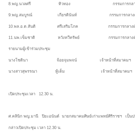
8.พญ.นวลศรี ทิวทอง กรรมการกลางฝ่ายศิษย
9.พญ.สมบูรณ์ เกียรตินันท์ กรรมการกลางฝ่ายศิษย
10.พล.อ.ต.สันติ ศรีเสริมโภค กรรมการกลางฝ่ายหา
11.นพ.เข็มชาติ หวังทวีทรัพย์ กรรมการกลา
รายนามผู้เข้าร่วมประชุม
นางโชตินา จ้อยจุมพจน์ เจ้าหน้าที่สมาคมฯ
นางสาวสุพรรณา หู้เต็ม เจ้าหน้าที่สมาคมฯ
เปิดประชุมเวลา 12.30 น.
ศ.คลินิก พญ.มานี ปิยะอนันต์ นายกสมาคมศิษย์เก่าแพทย์ศิริราชฯ เป็น
กล่าวเปิดประชุม เวลา 12.30 น.