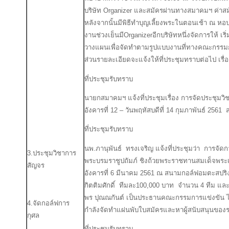
บริษัท Organizer และสมัครผ่านทางสมาคมฯ ค่าสม
หลังจากนั้นมีพิธีทำบุญเลี้ยงพระในตอนเช้า ณ 
งานช่วงเย็นมีOrganizerอีกบริษัทหนึ่งจัดการให้ เ
วางแผนเพื่อจัดทำตามรูปแบบงานที่ทางคณะกรรมกา
ส่วนรายละเอียดจะแจ้งให้ที่ประชุมทราบต่อไป เ
ที่ประชุมรับทราบ
นายกสมาคมฯ แจ้งที่ประชุมเรื่อง การจัดประชุมวิช
อังคารที่ 12 – วันพฤหัสบดีที่ 14 กุมภาพันธ์ 256
ที่ประชุมรับทราบ
นพ.ภานุพันธ์ ทรงเจริญ แจ้งที่ประชุมว่า การจัด
3.ประชุมวิชาการ
พระบรมราชูปถัมภ์ ชิงถ้วยพระราชทานสมเด็จพระเจ
สัญจร
อังคารที่ 6 มีนาคม 2561 ณ สนามกอล์ฟอมตะสปริง
กิตติมศักดิ์ ทีมละ100,000 บาท จำนวน 4 ทีม แล
พร ปุณณกันต์ เป็นประธานคณะกรรมการแข่งขัน ได้
4.จัดกอล์ฟการ
กำลังจัดทำแผ่นพับใบสมัครและหาผู้สนับสนุนของร
กุศล
ที่ประชุมรับทราบ