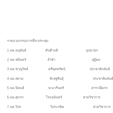
รายนามกรรมการที่ลาประชุม
1.นพ.อนุพันธ์ ตันติวงศ์ อุปนายก
2.นพ.ชนินทร์ ล่ำซำ ปฏิคม
3.นพ.ชาญวิทย์ ตรีพุทธรัตน์ ประชาสัมพันธ์
4.นพ.สยาม พิเชฐสินธุ์ ประชาสัมพันธ
5.นพ.นิพนธ์ พวงวรินทร์ สาราณียกร
6.นพ.ศุภกร โรจนนินทร์ ฝ่ายวิชาการ
7.นพ.วิปร วิประกษิต ฝ่ายวิชาการ