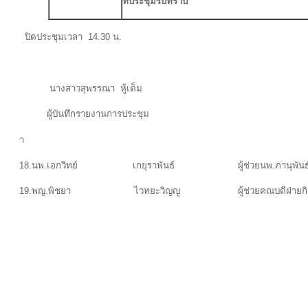
ที่ประชุมรับทราบ
ปิดประชุมเวลา 14.30 น.
นางสาวสุพรรณา หู้เต็ม แพทย์หญิงสุ
ผู้บันทึกรายงานการประชุม ผู้ตรว
า
18.นพ.เอกวิทย์ เกยุราพันธ์ ผู้ช่วยนพ.ภานุพันธ์ ท
19.พญ.พิชยา ไวทยะวิญญู ผู้ช่วยคณบดีฝ่ายกิจกา