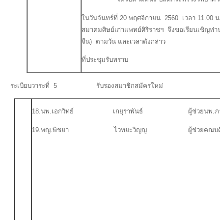
ในวันจันทร์ที่ 20 พฤศจิกายน 2560 เวลา 11.00 น
สมาคมศิษย์เก่าแพทย์ศิริราชฯ จึงขอเรียนเชิญท่
จีน) ตามวัน และเวลาดังกล่าว
ที่ประชุมรับทราบ
ระเบียบวาระที่ 5 รับรองสมาชิกสมัครใหม่
18.นพ.เอกวิทย์ เกยุราพันธ์ ผู้ช่วยนพ.ภานุพั
19.พญ.พิชยา ไวทยะวิญญู ผู้ช่วยคณบดีฝ่ายก