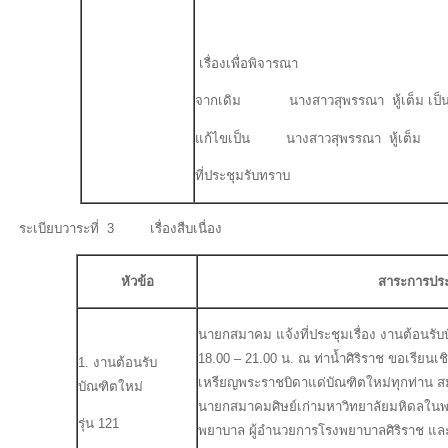
เรื่องเพื่อพิจารณา
จากเดิม นางสาวสุพรรณา หู้เต็ม เป็นผ
แก้ไขเป็น นางสาวสุพรรณา หู้เต็ม
ที่ประชุมรับทราบ
ระเบียบวาระที่ 3 เรื่องสืบเนื่อง
หัวข้อ
สาระการประ
นายกสมาคม แจ้งที่ประชุมเรื่อง งานต้อนรับบ
18.00 – 21.00 น. ณ ท่าน้ำศิริราช ขอเรีย
1. งานต้อนรับ
เหรียญพระราชบิดาแด่บัณฑิตใหม่ทุกท่าน ส
บัณฑิตใหม่
นายกสมาคมศิษย์เก่ามหาวิทยาลัยมหิดลใน
รุ่น 121
พยาบาล ผู้อำนวยการโรงพยาบาลศิริราช และ