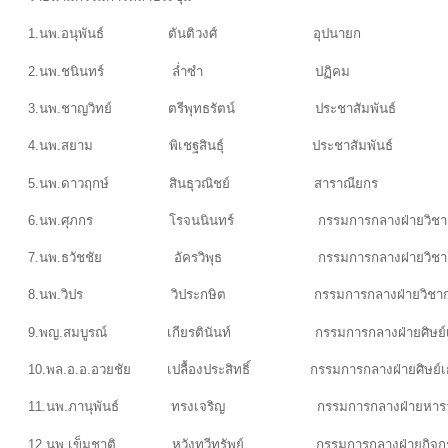
1.นพ.อนุพันธ์ ตันติวงศ์ อุปนายก
2.นพ.ชนินทร์ ล่ำซำ ปฏิคม
3.นพ.ชาญวิทย์ ตรีพุทธรัตน์ ประชาสัมพันธ
4.นพ.สยาม พิเชฐสินธุ์ ประชาสัมพันธ์
5.นพ.ดาวฤกษ์ สินธุวณิชย์ สาราณียกร
6.นพ.ศุภกร โรจนนินทร์ กรรมการกลางฝ่ายวิชา
7.นพ.ธวัชชัย อัครวิพุธ กรรมการกล
8.นพ.วิปร วิประกษิต กรรมการกลางฝ่ายวิชาก
9.พญ.สมบูรณ์ เกียรตินันท์ กรรมการกลางฝ่ายศิษ
10.พล.อ.อ.อวยชัย เปลื้องประสิทธิ์ กรรมการกลางฝ่ายศิษย์เ
11.นพ.ภานุพันธ์ ทรงเจริญ กรรมการกลางฝ่ายหารายได้
12.นพ.เข็มชาติ หวังทวีทรัพย์ กรรมการกลางฝ่าย