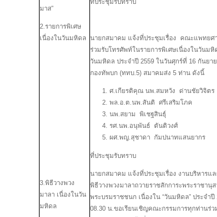
ที่ประชุมรับทราบ
มาส”
2.รายการพิเศษ
นายกสมาคม แจ้งที่ประชุมเรื่อง คณะแพทยศา
เนื่องในวันมหิดล
ร่วมรับโทรศัพท์ในรายการพิเศษเนื่องในวันมหิ
วันมหิดล ประจำปี 2559 ในวันศุกร์ที่ 16 กันยา
กองทัพบก (ททบ.5) สมาคมส่ง 5 ท่าน ดังนี้
ศ.เกียรติคุณ นพ.สมหวัง ด่านชัยวิจิตร
พล.อ.ต.นพ.สันติ ศรีเสริมโภค
นพ.สยาม พิเชฐสินธุ์
รศ.นพ.อนุพันธ์ ตันติวงศ์
ผศ.พญ.สุชาดา กัมปนาทแสนยากร
ที่ประชุมรับทราบ
นายกสมาคม แจ้งที่ประชุมเรื่อง งานบริหาร
3.พิธีวางพวง
พิธีวางพวงมาลาถวายราชสักการะพระราชานุสาว
มาลา เนื่องในวัน
พระบรมราชชนก เนื่องใน “วันมหิดล” ประจำปี 2
มหิดล
08.30 น.ขอเรียนเชิญคณะกรรมการทุกท่านร่วม