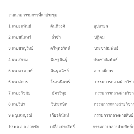
รายนามกรรมการที่ลาประชุม
1.นพ.อนุพันธ์ ตันติวงศ์ อุปนายก
2.นพ.ชนินทร์ ล่ำซำ ปฏิคม
3.นพ.ชาญวิทย์ ตรีพุทธรัตน์ ประชาสัมพันธ
4.นพ.สยาม พิเชฐสินธุ์ ประชาสัมพันธ์
5.นพ.ดาวฤกษ์ สินธุวณิชย์ สาราณียกร
6.นพ.ศุภกร โรจนนินทร์ กรรมการกลางฝ่ายวิชา
7.นพ.ธวัชชัย อัครวิพุธ กรรมการกล
8.นพ.วิปร วิประกษิต กรรมการกลางฝ่ายวิชาก
9.พญ.สมบูรณ์ เกียรตินันท์ กรรมการกลางฝ่ายศิษ
10.พล.อ.อ.อวยชัย เปลื้องประสิทธิ์ กรรมการกลางฝ่ายศิษย์เ