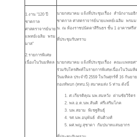
นายกสมาคม แจ้งที่ประชุมเรื่อง สำนักงานอธิ
1.งาน “120 ปี
ชาตกาล ศาสตราจารย์นายแพทย์เฉลิม พรมมาส” 
ชาตกาล
น. ณ ห้องราชปนัดดาสิรินธร ชั้น 1 อาคารศร
ศาสตราจารย์นาย
แพทย์เฉลิม พรม
ที่ประชุมรับทราบ
มาส”
2.รายการพิเศษ
นายกสมาคม แจ้งที่ประชุมเรื่อง คณะแพทยศา
เนื่องในวันมหิดล
ร่วมรับโทรศัพท์ในรายการพิเศษเนื่องในวันมหิ
วันมหิดล ประจำปี 2559 ในวันศุกร์ที่ 16 กันยา
กองทัพบก (ททบ.5) สมาคมส่ง 5 ท่าน ดังนี้
ศ.เกียรติคุณ นพ.สมหวัง ด่านชัยวิจิตร
พล.อ.ต.นพ.สันติ ศรีเสริมโภค
นพ.สยาม พิเชฐสินธุ์
รศ.นพ.อนุพันธ์ ตันติวงศ์
ผศ.พญ.สุชาดา กัมปนาทแสนยากร
ที่ประชุมรับทราบ