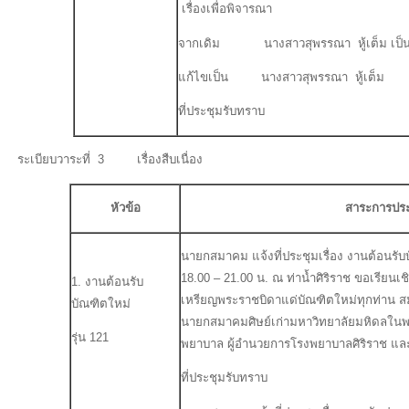
เรื่องเพื่อพิจารณา
จากเดิม นางสาวสุพรรณา หู้เต็ม เป็นผ
แก้ไขเป็น นางสาวสุพรรณา หู้เต็ม
ที่ประชุมรับทราบ
ระเบียบวาระที่ 3 เรื่องสืบเนื่อง
หัวข้อ
สาระการประ
นายกสมาคม แจ้งที่ประชุมเรื่อง งานต้อนรับบ
18.00 – 21.00 น. ณ ท่าน้ำศิริราช ขอเรีย
1. งานต้อนรับ
เหรียญพระราชบิดาแด่บัณฑิตใหม่ทุกท่าน ส
บัณฑิตใหม่
นายกสมาคมศิษย์เก่ามหาวิทยาลัยมหิดลใน
รุ่น 121
พยาบาล ผู้อำนวยการโรงพยาบาลศิริราช และ
ที่ประชุมรับทราบ