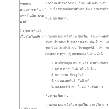
ชาตกาล ศาสตราจารย์นายแพทย์เฉลิม พรมมาส” 
ชาตกาล
น. ณ ห้องราชปนัดดาสิรินธร ชั้น 1 อาคารศร
ศาสตราจารย์นาย
แพทย์เฉลิม พรม
ที่ประชุมรับทราบ
มาส”
2.รายการพิเศษ
นายกสมาคม แจ้งที่ประชุมเรื่อง คณะแพทยศา
เนื่องในวันมหิดล
ร่วมรับโทรศัพท์ในรายการพิเศษเนื่องในวันมหิ
วันมหิดล ประจำปี 2559 ในวันศุกร์ที่ 16 กันยา
กองทัพบก (ททบ.5) สมาคมส่ง 5 ท่าน ดังนี้
ศ.เกียรติคุณ นพ.สมหวัง ด่านชัยวิจิตร
พล.อ.ต.นพ.สันติ ศรีเสริมโภค
นพ.สยาม พิเชฐสินธุ์
รศ.นพ.อนุพันธ์ ตันติวงศ์
ผศ.พญ.สุชาดา กัมปนาทแสนยากร
ที่ประชุมรับทราบ
นายกสมาคม แจ้งที่ประชุมเรื่อง งานบริหาร