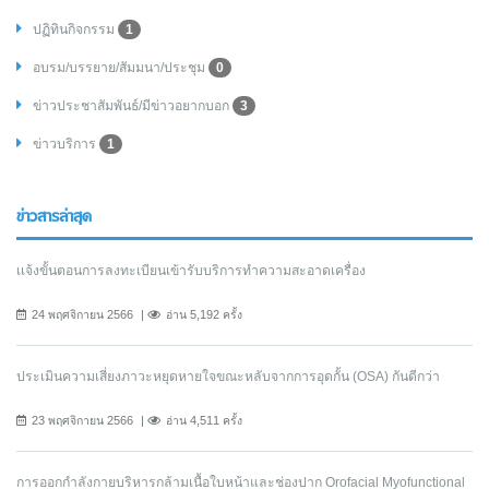
ปฏิทินกิจกรรม
1
อบรม/บรรยาย/สัมมนา/ประชุม
0
ข่าวประชาสัมพันธ์/มีข่าวอยากบอก
3
ข่าวบริการ
1
ข่าวสารล่าสุด
เเจ้งขั้นตอนการลงทะเบียนเข้ารับบริการทำความสะอาดเครื่อง
24 พฤศจิกายน 2566
อ่าน 5,192 ครั้ง
ประเมินความเสี่ยงภาวะหยุดหายใจขณะหลับจากการอุดกั้น (OSA) กันดีกว่า
23 พฤศจิกายน 2566
อ่าน 4,511 ครั้ง
การออกกําลังกายบริหารกล้ามเนื้อใบหน้าและช่องปาก Orofacial Myofunctional