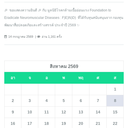
🎉 ขอแสดงความยินดี 🎉 กับ มูลนิธิโรคกล้ามเนื้ออ่อนแรง Foundation to
Eradicate Neuromuscular Diseases : F)E)N)D) ที่ได้รับทุนสนับสนุนจาก กองทุน
พัฒนาสื่อปลอดภัยและสร้างสรรค์ ประจำปี 2569 ✨
14 กรกฎาคม 2569
อ่าน 1,161 ครั้ง
สิงหาคม 2569
อา
จ
อ
พ
พฤ
ศ
ส
1
2
3
4
5
6
7
8
9
10
11
12
13
14
15
16
17
18
19
20
21
22