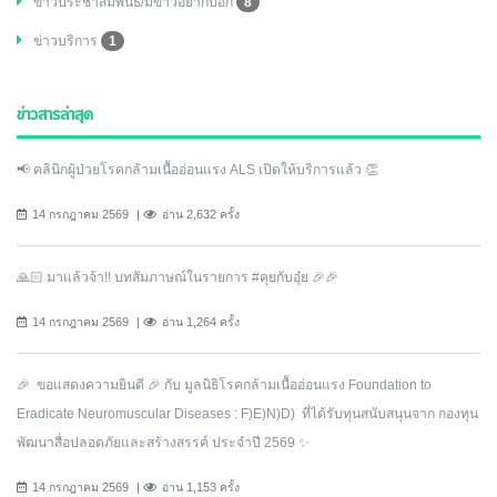
ข่าวประชาสัมพันธ์/มีข่าวอยากบอก
8
ข่าวบริการ
1
ข่าวสารล่าสุด
📢 คลินิกผู้ป่วยโรคกล้ามเนื้ออ่อนแรง ALS เปิดให้บริการแล้ว 👏
14 กรกฎาคม 2569
อ่าน 2,632 ครั้ง
🙏🏻 มาแล้วจ้า!! บทสัมภาษณ์ในรายการ #คุยกับอุ๋ย 🎉🎉
14 กรกฎาคม 2569
อ่าน 1,264 ครั้ง
🎉 ขอแสดงความยินดี 🎉 กับ มูลนิธิโรคกล้ามเนื้ออ่อนแรง Foundation to
Eradicate Neuromuscular Diseases : F)E)N)D) ที่ได้รับทุนสนับสนุนจาก กองทุน
พัฒนาสื่อปลอดภัยและสร้างสรรค์ ประจำปี 2569 ✨
14 กรกฎาคม 2569
อ่าน 1,153 ครั้ง