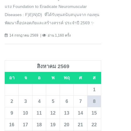
แรง Foundation to Eradicate Neuromuscular
Diseases : F)E)N)D) ที่ได้รับทุนสนับสนุนจาก กองทุน
พัฒนาสื่อปลอดภัยและสร้างสรรค์ ประจำปี 2569 ✨
14 กรกฎาคม 2569
อ่าน 1,160 ครั้ง
สิงหาคม 2569
อา
จ
อ
พ
พฤ
ศ
ส
1
2
3
4
5
6
7
8
9
10
11
12
13
14
15
16
17
18
19
20
21
22