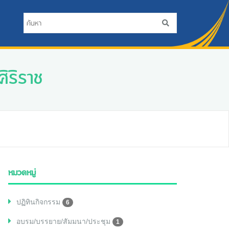
ิริราช
หมวดหมู่
ปฏิทินกิจกรรม
6
อบรม/บรรยาย/สัมมนา/ประชุม
1