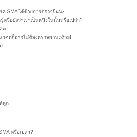
นโรค SMA ได้ด้วยการตรวจยีนนะ
รือยังว่าเราเป็นหนึ่งในนั้นหรือเปล่า?
าคต
อนาคตก็อาจไม่ต้องตรวจพาหะด้วย!
nd
ห้ลูก
ะ SMA หรือเปล่า?