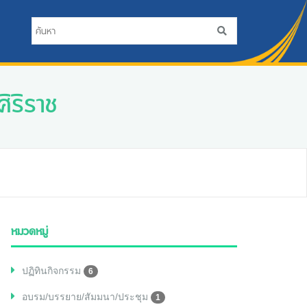
ิริราช
หมวดหมู่
ปฏิทินกิจกรรม
6
อบรม/บรรยาย/สัมมนา/ประชุม
1