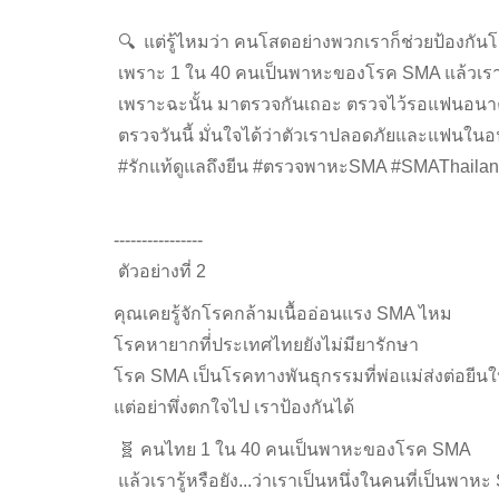
🔍 แต่รู้ไหมว่า คนโสดอย่างพวกเราก็ช่วยป้องกั
เพราะ 1 ใน 40 คนเป็นพาหะของโรค SMA แล้วเรารู้ห
เพราะฉะนั้น มาตรวจกันเถอะ ตรวจไว้รอแฟนอน
ตรวจวันนี้ มั่นใจได้ว่าตัวเราปลอดภัยและแฟนใน
#รักแท้ดูแลถึงยีน #ตรวจพาหะSMA #SMAThaila
----------------
ตัวอย่างที่ 2
คุณเคยรู้จักโรคกล้ามเนื้ออ่อนแรง SMA ไหม
โรคหายากที่่ประเทศไทยยังไม่มียารักษา
โรค SMA เป็นโรคทางพันธุกรรมที่พ่อแม่ส่งต่อยีนใ
แต่อย่าพึ่งตกใจไป เราป้องกันได้
🧬 คนไทย 1 ใน 40 คนเป็นพาหะของโรค SMA
แล้วเรารู้หรือยัง...ว่าเราเป็นหนึ่งในคนที่เป็นพาห