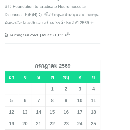
แรง Foundation to Eradicate Neuromuscular
Diseases : F)E)N)D) ที่ได้รับทุนสนับสนุนจาก กองทุน
พัฒนาสื่อปลอดภัยและสร้างสรรค์ ประจำปี 2569 ✨
14 กรกฎาคม 2569
อ่าน 1,156 ครั้ง
กรกฎาคม 2569
อา
จ
อ
พ
พฤ
ศ
ส
1
2
3
4
5
6
7
8
9
10
11
12
13
14
15
16
17
18
19
20
21
22
23
24
25