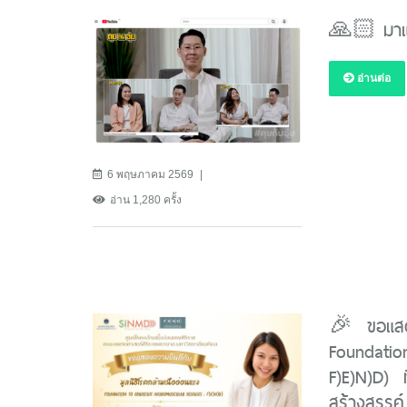
🙏🏻 มาแล
อ่านต่อ
6 พฤษภาคม 2569
อ่าน 1,280 ครั้ง
🎉 ขอแสดง
Foundatio
F)E)N)D) ท
สร้างสรรค