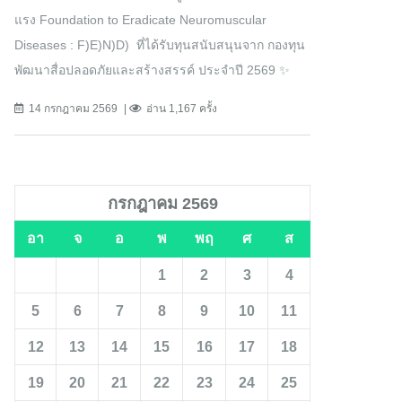
แรง Foundation to Eradicate Neuromuscular
Diseases : F)E)N)D) ที่ได้รับทุนสนับสนุนจาก กองทุน
พัฒนาสื่อปลอดภัยและสร้างสรรค์ ประจำปี 2569 ✨
14 กรกฎาคม 2569
อ่าน 1,167 ครั้ง
กรกฎาคม 2569
อา
จ
อ
พ
พฤ
ศ
ส
1
2
3
4
5
6
7
8
9
10
11
12
13
14
15
16
17
18
19
20
21
22
23
24
25