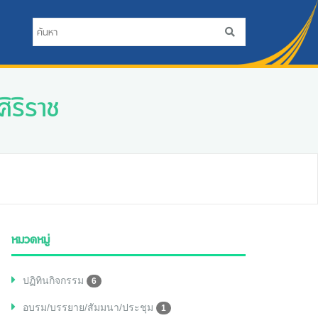
ิริราช
หมวดหมู่
ปฏิทินกิจกรรม
6
อบรม/บรรยาย/สัมมนา/ประชุม
1