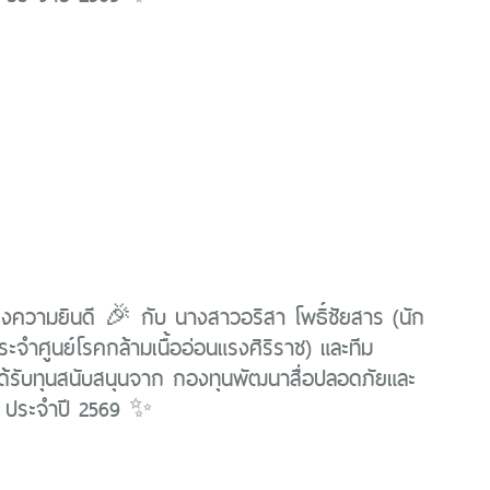
ความยินดี 🎉 กับ นางสาวอริสา โพธิ์ชัยสาร (นัก
ระจำศูนย์โรคกล้ามเนื้ออ่อนแรงศิริราช) และทีม
ด้รับทุนสนับสนุนจาก กองทุนพัฒนาสื่อปลอดภัยและ
์ ประจำปี 2569 ✨