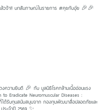
้วจ้า!! บทสัมภาษณ์ในรายการ #คุยกับอุ๋ย 🎉🎉
ความยินดี 🎉 กับ มูลนิธิโรคกล้ามเนื้ออ่อนแรง
n to Eradicate Neuromuscular Diseases :
ี่ได้รับทุนสนับสนุนจาก กองทุนพัฒนาสื่อปลอดภัยและ
์ ประจำปี 2569 ✨