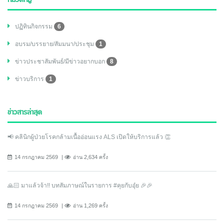
หมวดหมู่
ปฏิทินกิจกรรม
6
อบรม/บรรยาย/สัมมนา/ประชุม
1
ข่าวประชาสัมพันธ์/มีข่าวอยากบอก
8
ข่าวบริการ
1
ข่าวสารล่าสุด
📢 คลินิกผู้ป่วยโรคกล้ามเนื้ออ่อนแรง ALS เปิดให้บริการแล้ว 👏
14 กรกฎาคม 2569
อ่าน 2,634 ครั้ง
🙏🏻 มาแล้วจ้า!! บทสัมภาษณ์ในรายการ #คุยกับอุ๋ย 🎉🎉
14 กรกฎาคม 2569
อ่าน 1,269 ครั้ง