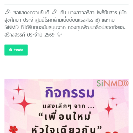
🎉 ขอแสดงความยินดี 🎉 กับ นางสาวอริสา โพธิ์ชัยสาร (นัก
สุขศึกษา ประจำศูนย์โรคกล้ามเนื้ออ่อนแรงศิริราช) และทีม
SiNMD ที่ได้รับทุนสนับสนุนจาก กองทุนพัฒนาสื่อปลอดภัยและ
สร้างสรรค์ ประจำปี 2569 ✨
อ่านต่อ