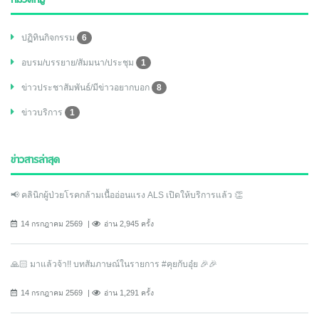
หมวดหมู่
ปฏิทินกิจกรรม
6
อบรม/บรรยาย/สัมมนา/ประชุม
1
ข่าวประชาสัมพันธ์/มีข่าวอยากบอก
8
ข่าวบริการ
1
ข่าวสารล่าสุด
📢 คลินิกผู้ป่วยโรคกล้ามเนื้ออ่อนแรง ALS เปิดให้บริการแล้ว 👏
14 กรกฎาคม 2569
อ่าน 2,945 ครั้ง
🙏🏻 มาแล้วจ้า!! บทสัมภาษณ์ในรายการ #คุยกับอุ๋ย 🎉🎉
14 กรกฎาคม 2569
อ่าน 1,291 ครั้ง