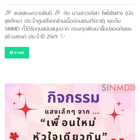
🎉 ขอแสดงความยินดี 🎉 กับ นางสาวอริสา โพธิ์ชัยสาร (นัก
สุขศึกษา ประจำศูนย์โรคกล้ามเนื้ออ่อนแรงศิริราช) และทีม
SiNMD ที่ได้รับทุนสนับสนุนจาก กองทุนพัฒนาสื่อปลอดภัยและ
สร้างสรรค์ ประจำปี 2569 ✨
อ่านต่อ