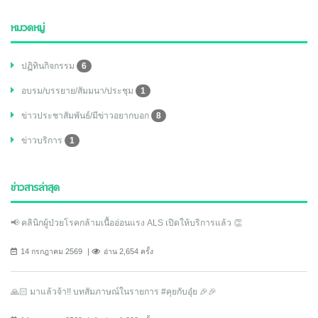
หมวดหมู่
ปฏิทินกิจกรรม
6
อบรม/บรรยาย/สัมมนา/ประชุม
1
ข่าวประชาสัมพันธ์/มีข่าวอยากบอก
8
ข่าวบริการ
1
ข่าวสารล่าสุด
📢 คลินิกผู้ป่วยโรคกล้ามเนื้ออ่อนแรง ALS เปิดให้บริการแล้ว 👏
14 กรกฎาคม 2569
อ่าน 2,654 ครั้ง
🙏🏻 มาแล้วจ้า!! บทสัมภาษณ์ในรายการ #คุยกับอุ๋ย 🎉🎉