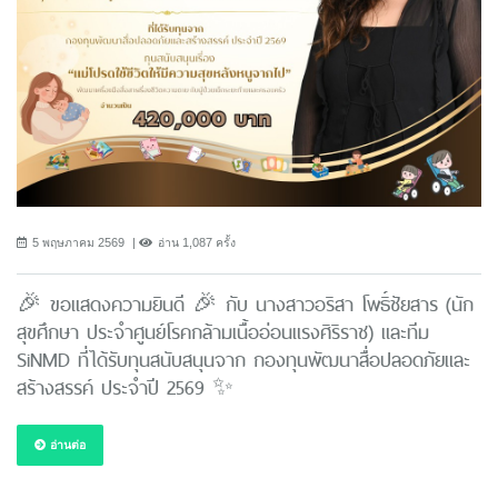
5 พฤษภาคม 2569
อ่าน 1,087 ครั้ง
🎉 ขอแสดงความยินดี 🎉 กับ นางสาวอริสา โพธิ์ชัยสาร (นัก
สุขศึกษา ประจำศูนย์โรคกล้ามเนื้ออ่อนแรงศิริราช) และทีม
SiNMD ที่ได้รับทุนสนับสนุนจาก กองทุนพัฒนาสื่อปลอดภัยและ
สร้างสรรค์ ประจำปี 2569 ✨
อ่านต่อ