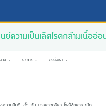
นย์ความเป็นเลิศโรคกล้ามเนื้ออ่อ
ความ
บริการ
ติดต่อเรา
ความยินดี 🎉 กับ นางสาวอริสา โพธิ์ชัยสาร (นัก