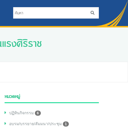
นแรงศิริราช
หมวดหมู่
ปฏิทินกิจกรรม
6
อบรม/บรรยาย/สัมมนา/ประชุม
1