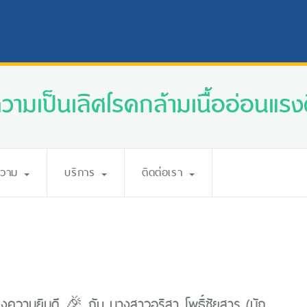
ความเป็นเลิศโรคกล้ามเนื้ออ่อนแรงศ
ความ
บริการ
ติดต่อเรา
ความยินดี 🎉 กับ นางสาวอริสา โพธิ์ชัยสาร (นัก