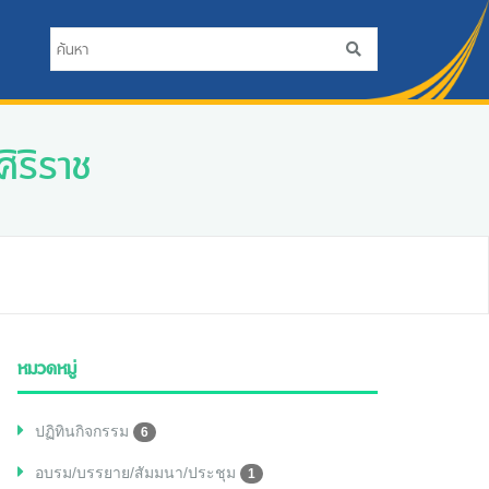
ิริราช
หมวดหมู่
ปฏิทินกิจกรรม
6
อบรม/บรรยาย/สัมมนา/ประชุม
1