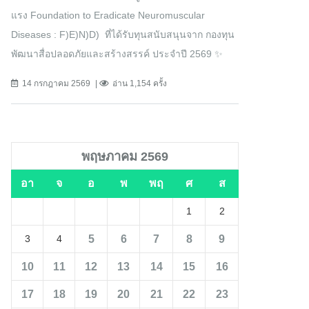
แรง Foundation to Eradicate Neuromuscular
Diseases : F)E)N)D) ที่ได้รับทุนสนับสนุนจาก กองทุน
พัฒนาสื่อปลอดภัยและสร้างสรรค์ ประจำปี 2569 ✨
14 กรกฎาคม 2569
อ่าน 1,154 ครั้ง
พฤษภาคม 2569
อา
จ
อ
พ
พฤ
ศ
ส
1
2
5
6
7
8
9
3
4
10
11
12
13
14
15
16
17
18
19
20
21
22
23