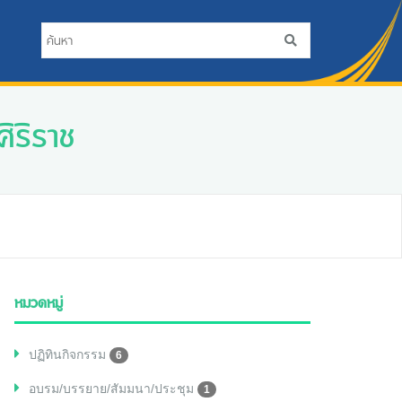
ิริราช
หมวดหมู่
ปฏิทินกิจกรรม
6
อบรม/บรรยาย/สัมมนา/ประชุม
1