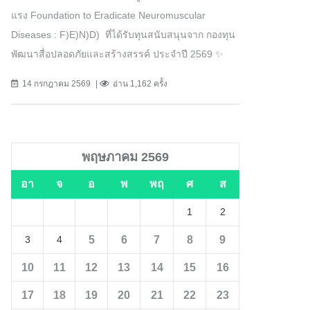
แรง Foundation to Eradicate Neuromuscular
Diseases : F)E)N)D) ที่ได้รับทุนสนับสนุนจาก กองทุน
พัฒนาสื่อปลอดภัยและสร้างสรรค์ ประจำปี 2569 ✨
14 กรกฎาคม 2569
อ่าน 1,162 ครั้ง
พฤษภาคม 2569
อา
จ
อ
พ
พฤ
ศ
ส
1
2
5
6
7
8
9
3
4
10
11
12
13
14
15
16
17
18
19
20
21
22
23