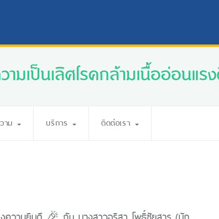
ความเป็นเลิศโรคกล้ามเนื้ออ่อนแรงศ
ความ
บริการ
ติดต่อเรา
ความยินดี 🎉 กับ นางสาวอริสา โพธิ์ชัยสาร (นัก