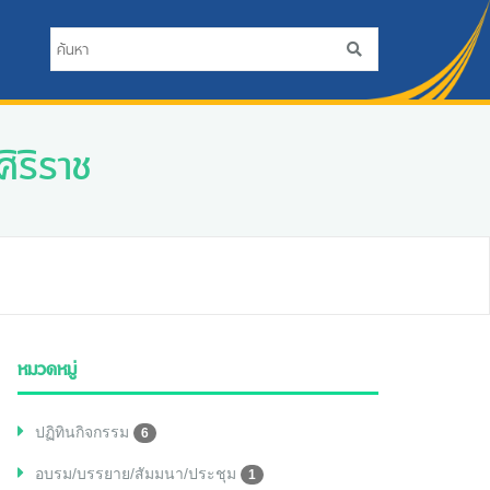
ิริราช
หมวดหมู่
ปฏิทินกิจกรรม
6
อบรม/บรรยาย/สัมมนา/ประชุม
1