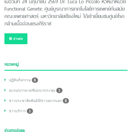
เมื่อวันที่ 24 มิถุนายน 2569 Dr. Luca Lo Piccolo หัวหน้าหน่วย
Functional Genetic ศูนย์บูรณาการเทคโนโลยีการแพทย์ทันสมัย
คณะแพทยศาสตร์ มหาวิทยาลัยเชียงใหม่ ได้เข้าเยี่ยมชมศูนย์โรค
กล้ามเนื้ออ่อนแรงศิริราช
อ่านต่อ
หมวดหมู่
ปฏิทินกิจกรรม
6
อบรม/บรรยาย/สัมมนา/ประชุม
1
ข่าวประชาสัมพันธ์/มีข่าวอยากบอก
8
ข่าวบริการ
1
ข่าวสารล่าสุด