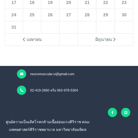
17
18
19
20
21
22
23
24
25
26
27
28
29
30
31
เมษายน
มิถุนายน
neuromuscular.si@gmail.com
02-419-2660 หรือ 063-978-5304
ศูนย์ความเป็นเลิศโรคกล้ามเนื้ออ่อนแรงศิริราช คณะ
แพทยศาสตร์ศิริราชพยาบาล มหาวิทยาลัยมหิดล