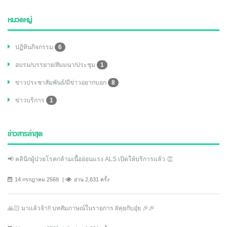
หมวดหมู่
ปฏิทินกิจกรรม
6
อบรม/บรรยาย/สัมมนา/ประชุม
1
ข่าวประชาสัมพันธ์/มีข่าวอยากบอก
8
ข่าวบริการ
1
ข่าวสารล่าสุด
📢 คลินิกผู้ป่วยโรคกล้ามเนื้ออ่อนแรง ALS เปิดให้บริการแล้ว 👏
14 กรกฎาคม 2569
อ่าน 2,631 ครั้ง
🙏🏻 มาแล้วจ้า!! บทสัมภาษณ์ในรายการ #คุยกับอุ๋ย 🎉🎉