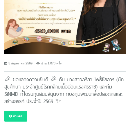
5 พฤษภาคม 2569
อ่าน 1,073 ครั้ง
🎉 ขอแสดงความยินดี 🎉 กับ นางสาวอริสา โพธิ์ชัยสาร (นัก
สุขศึกษา ประจำศูนย์โรคกล้ามเนื้ออ่อนแรงศิริราช) และทีม
SiNMD ที่ได้รับทุนสนับสนุนจาก กองทุนพัฒนาสื่อปลอดภัยและ
สร้างสรรค์ ประจำปี 2569 ✨
อ่านต่อ