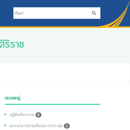
ิริราช
หมวดหมู่
ปฏิทินกิจกรรม
6
อบรม/บรรยาย/สัมมนา/ประชุม
1