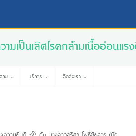
ความเป็นเลิศโรคกล้ามเนื้ออ่อนแรงศ
ความ
บริการ
ติดต่อเรา
ความยินดี 🎉 กับ นางสาวอริสา โพธิ์ชัยสาร (นัก