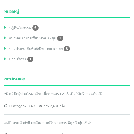
หมวดหมู่
ปฏิทินกิจกรรม
6
อบรม/บรรยาย/สัมมนา/ประชุม
1
ข่าวประชาสัมพันธ์/มีข่าวอยากบอก
8
ข่าวบริการ
1
ข่าวสารล่าสุด
📢 คลินิกผู้ป่วยโรคกล้ามเนื้ออ่อนแรง ALS เปิดให้บริการแล้ว 👏
14 กรกฎาคม 2569
อ่าน 2,631 ครั้ง
🙏🏻 มาแล้วจ้า!! บทสัมภาษณ์ในรายการ #คุยกับอุ๋ย 🎉🎉