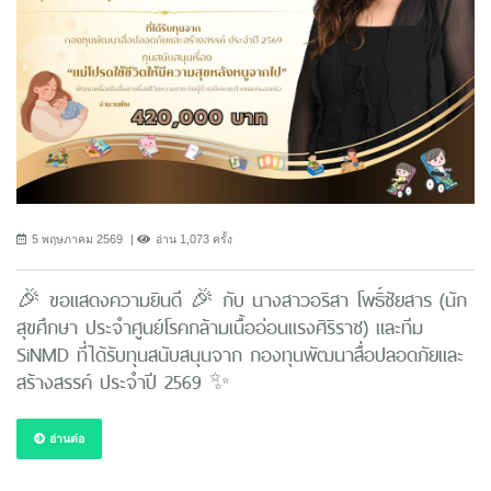
5 พฤษภาคม 2569
อ่าน 1,073 ครั้ง
🎉 ขอแสดงความยินดี 🎉 กับ นางสาวอริสา โพธิ์ชัยสาร (นัก
สุขศึกษา ประจำศูนย์โรคกล้ามเนื้ออ่อนแรงศิริราช) และทีม
SiNMD ที่ได้รับทุนสนับสนุนจาก กองทุนพัฒนาสื่อปลอดภัยและ
สร้างสรรค์ ประจำปี 2569 ✨
อ่านต่อ