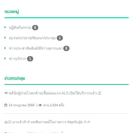
หมวดหมู่
ปฏิทินกิจกรรม
6
อบรม/บรรยาย/สัมมนา/ประชุม
1
ข่าวประชาสัมพันธ์/มีข่าวอยากบอก
8
ข่าวบริการ
1
ข่าวสารล่าสุด
📢 คลินิกผู้ป่วยโรคกล้ามเนื้ออ่อนแรง ALS เปิดให้บริการแล้ว 👏
14 กรกฎาคม 2569
อ่าน 2,634 ครั้ง
🙏🏻 มาแล้วจ้า!! บทสัมภาษณ์ในรายการ #คุยกับอุ๋ย 🎉🎉