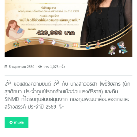
5 พฤษภาคม 2569
อ่าน 1,076 ครั้ง
🎉 ขอแสดงความยินดี 🎉 กับ นางสาวอริสา โพธิ์ชัยสาร (นัก
สุขศึกษา ประจำศูนย์โรคกล้ามเนื้ออ่อนแรงศิริราช) และทีม
SiNMD ที่ได้รับทุนสนับสนุนจาก กองทุนพัฒนาสื่อปลอดภัยและ
สร้างสรรค์ ประจำปี 2569 ✨
อ่านต่อ