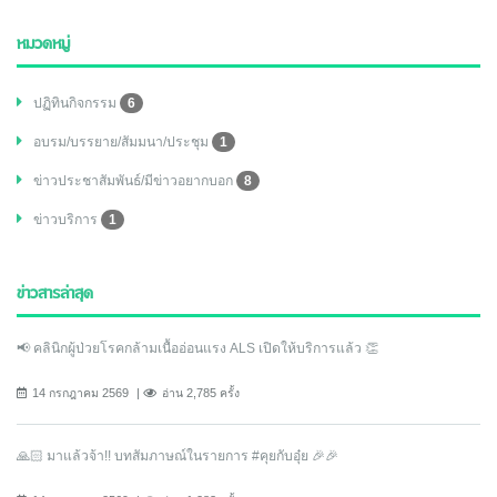
หมวดหมู่
ปฏิทินกิจกรรม
6
อบรม/บรรยาย/สัมมนา/ประชุม
1
ข่าวประชาสัมพันธ์/มีข่าวอยากบอก
8
ข่าวบริการ
1
ข่าวสารล่าสุด
📢 คลินิกผู้ป่วยโรคกล้ามเนื้ออ่อนแรง ALS เปิดให้บริการแล้ว 👏
14 กรกฎาคม 2569
อ่าน 2,785 ครั้ง
🙏🏻 มาแล้วจ้า!! บทสัมภาษณ์ในรายการ #คุยกับอุ๋ย 🎉🎉