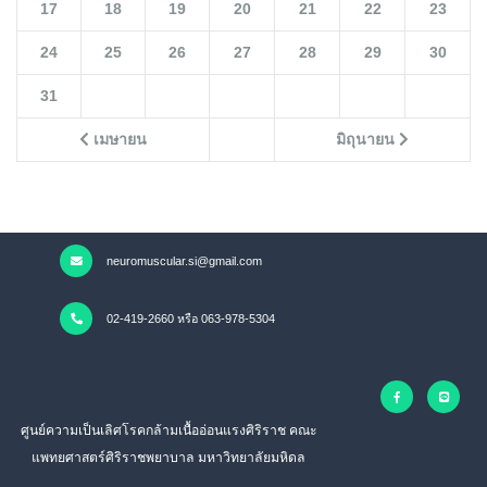
17
18
19
20
21
22
23
24
25
26
27
28
29
30
31
เมษายน
มิถุนายน
neuromuscular.si@gmail.com
02-419-2660 หรือ 063-978-5304
ศูนย์ความเป็นเลิศโรคกล้ามเนื้ออ่อนแรงศิริราช คณะ
แพทยศาสตร์ศิริราชพยาบาล มหาวิทยาลัยมหิดล