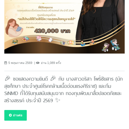
5 พฤษภาคม 2569
อ่าน 1,089 ครั้ง
🎉 ขอแสดงความยินดี 🎉 กับ นางสาวอริสา โพธิ์ชัยสาร (นัก
สุขศึกษา ประจำศูนย์โรคกล้ามเนื้ออ่อนแรงศิริราช) และทีม
SiNMD ที่ได้รับทุนสนับสนุนจาก กองทุนพัฒนาสื่อปลอดภัยและ
สร้างสรรค์ ประจำปี 2569 ✨
อ่านต่อ