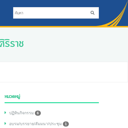
ิริราช
หมวดหมู่
ปฏิทินกิจกรรม
6
อบรม/บรรยาย/สัมมนา/ประชุม
1