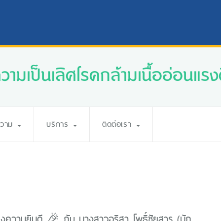
ความเป็นเลิศโรคกล้ามเนื้ออ่อนแรงศ
ความ
บริการ
ติดต่อเรา
ความยินดี 🎉 กับ นางสาวอริสา โพธิ์ชัยสาร (นัก