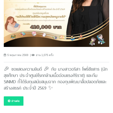
5 พฤษภาคม 2569
อ่าน 1,075 ครั้ง
🎉 ขอแสดงความยินดี 🎉 กับ นางสาวอริสา โพธิ์ชัยสาร (นัก
สุขศึกษา ประจำศูนย์โรคกล้ามเนื้ออ่อนแรงศิริราช) และทีม
SiNMD ที่ได้รับทุนสนับสนุนจาก กองทุนพัฒนาสื่อปลอดภัยและ
สร้างสรรค์ ประจำปี 2569 ✨
อ่านต่อ