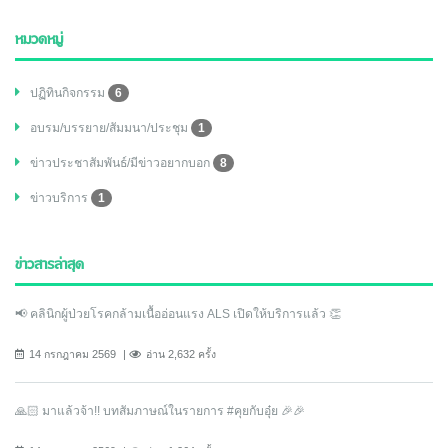
หมวดหมู่
ปฏิทินกิจกรรม
6
อบรม/บรรยาย/สัมมนา/ประชุม
1
ข่าวประชาสัมพันธ์/มีข่าวอยากบอก
8
ข่าวบริการ
1
ข่าวสารล่าสุด
📢 คลินิกผู้ป่วยโรคกล้ามเนื้ออ่อนแรง ALS เปิดให้บริการแล้ว 👏
14 กรกฎาคม 2569
อ่าน 2,632 ครั้ง
🙏🏻 มาแล้วจ้า!! บทสัมภาษณ์ในรายการ #คุยกับอุ๋ย 🎉🎉