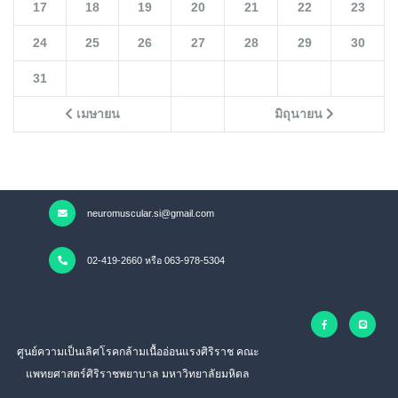
17
18
19
20
21
22
23
24
25
26
27
28
29
30
31
เมษายน
มิถุนายน
neuromuscular.si@gmail.com
02-419-2660 หรือ 063-978-5304
ศูนย์ความเป็นเลิศโรคกล้ามเนื้ออ่อนแรงศิริราช คณะ
แพทยศาสตร์ศิริราชพยาบาล มหาวิทยาลัยมหิดล