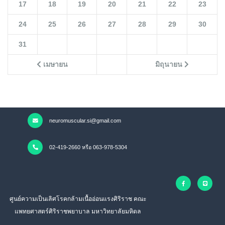
17
18
19
20
21
22
23
24
25
26
27
28
29
30
31
เมษายน
มิถุนายน
neuromuscular.si@gmail.com
02-419-2660 หรือ 063-978-5304
ศูนย์ความเป็นเลิศโรคกล้ามเนื้ออ่อนแรงศิริราช คณะ
แพทยศาสตร์ศิริราชพยาบาล มหาวิทยาลัยมหิดล