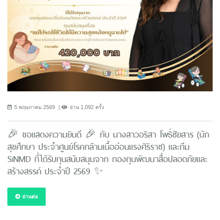
5 พฤษภาคม 2569
อ่าน 1,092 ครั้ง
🎉 ขอแสดงความยินดี 🎉 กับ นางสาวอริสา โพธิ์ชัยสาร (นัก
สุขศึกษา ประจำศูนย์โรคกล้ามเนื้ออ่อนแรงศิริราช) และทีม
SiNMD ที่ได้รับทุนสนับสนุนจาก กองทุนพัฒนาสื่อปลอดภัยและ
สร้างสรรค์ ประจำปี 2569 ✨
อ่านต่อ