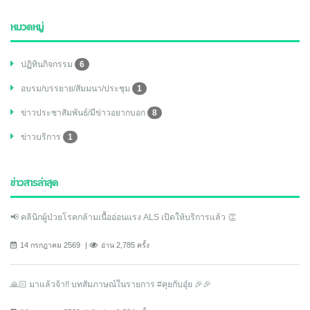
หมวดหมู่
ปฏิทินกิจกรรม
6
อบรม/บรรยาย/สัมมนา/ประชุม
1
ข่าวประชาสัมพันธ์/มีข่าวอยากบอก
8
ข่าวบริการ
1
ข่าวสารล่าสุด
📢 คลินิกผู้ป่วยโรคกล้ามเนื้ออ่อนแรง ALS เปิดให้บริการแล้ว 👏
14 กรกฎาคม 2569
อ่าน 2,785 ครั้ง
🙏🏻 มาแล้วจ้า!! บทสัมภาษณ์ในรายการ #คุยกับอุ๋ย 🎉🎉