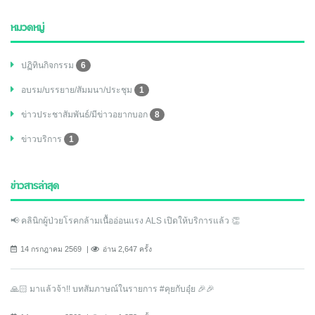
หมวดหมู่
ปฏิทินกิจกรรม
6
อบรม/บรรยาย/สัมมนา/ประชุม
1
ข่าวประชาสัมพันธ์/มีข่าวอยากบอก
8
ข่าวบริการ
1
ข่าวสารล่าสุด
📢 คลินิกผู้ป่วยโรคกล้ามเนื้ออ่อนแรง ALS เปิดให้บริการแล้ว 👏
14 กรกฎาคม 2569
อ่าน 2,647 ครั้ง
🙏🏻 มาแล้วจ้า!! บทสัมภาษณ์ในรายการ #คุยกับอุ๋ย 🎉🎉