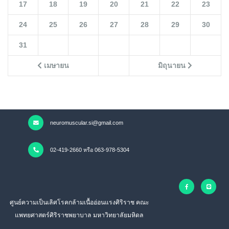
17
18
19
20
21
22
23
24
25
26
27
28
29
30
31
เมษายน
มิถุนายน
neuromuscular.si@gmail.com
02-419-2660 หรือ 063-978-5304
ศูนย์ความเป็นเลิศโรคกล้ามเนื้ออ่อนแรงศิริราช คณะ
แพทยศาสตร์ศิริราชพยาบาล มหาวิทยาลัยมหิดล