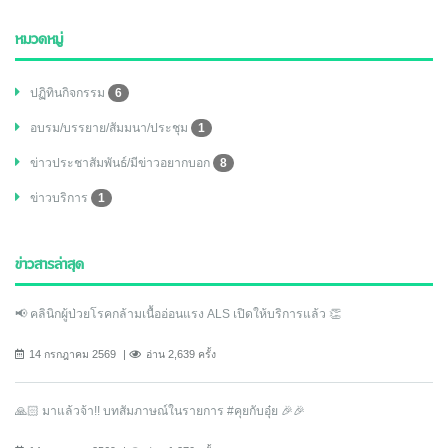
หมวดหมู่
ปฏิทินกิจกรรม
6
อบรม/บรรยาย/สัมมนา/ประชุม
1
ข่าวประชาสัมพันธ์/มีข่าวอยากบอก
8
ข่าวบริการ
1
ข่าวสารล่าสุด
📢 คลินิกผู้ป่วยโรคกล้ามเนื้ออ่อนแรง ALS เปิดให้บริการแล้ว 👏
14 กรกฎาคม 2569
อ่าน 2,639 ครั้ง
🙏🏻 มาแล้วจ้า!! บทสัมภาษณ์ในรายการ #คุยกับอุ๋ย 🎉🎉