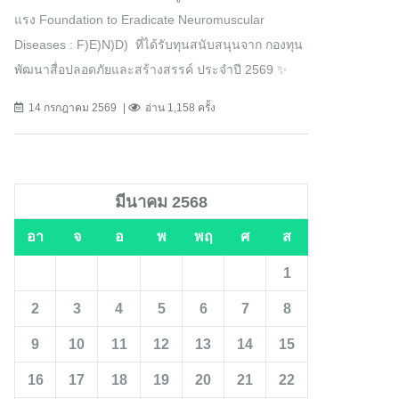
แรง Foundation to Eradicate Neuromuscular
Diseases : F)E)N)D) ที่ได้รับทุนสนับสนุนจาก กองทุน
พัฒนาสื่อปลอดภัยและสร้างสรรค์ ประจำปี 2569 ✨
14 กรกฎาคม 2569
อ่าน 1,158 ครั้ง
มีนาคม 2568
อา
จ
อ
พ
พฤ
ศ
ส
1
2
3
4
5
6
7
8
9
10
11
12
13
14
15
16
17
18
19
20
21
22