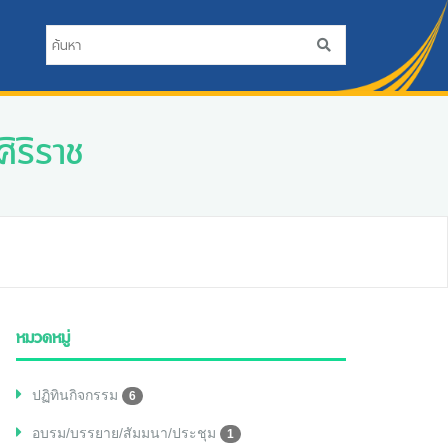
ิริราช
หมวดหมู่
ปฏิทินกิจกรรม
6
อบรม/บรรยาย/สัมมนา/ประชุม
1