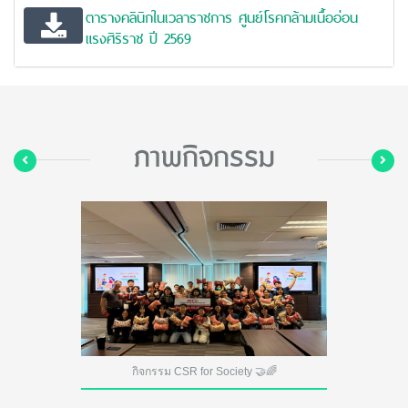
ตารางคลินิกในเวลาราชการ ศูนย์โรคกล้ามเนื้ออ่อน
แรงศิริราช ปี 2569
ภาพกิจกรรม
รรม CSR for Society 🤝🌈
ขอแนะนำ ทีมแพทย์สาขาระบบปร
elective จา