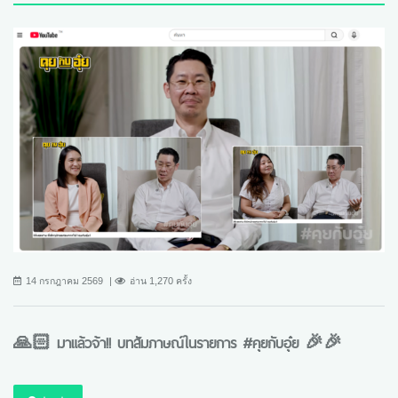
14 กรกฎาคม 2569
อ่าน 1,270 ครั้ง
🙏🏻 มาแล้วจ้า!! บทสัมภาษณ์ในรายการ #คุยกับอุ๋ย 🎉🎉
อ่านต่อ